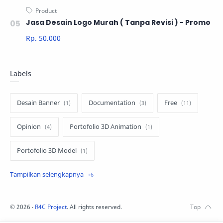
Jasa Desain Logo Murah ( Tanpa Revisi ) - Promo
Rp. 50.000
Labels
Desain Banner
Documentation
Free
Opinion
Portofolio 3D Animation
Portofolio 3D Model
Portofolio Footage BROLL
Portofolio Logo
Portofolio Photo
Portofolio Video Youtube
©
2026
‧
R4C Project
. All rights reserved.
Product
Tutorial